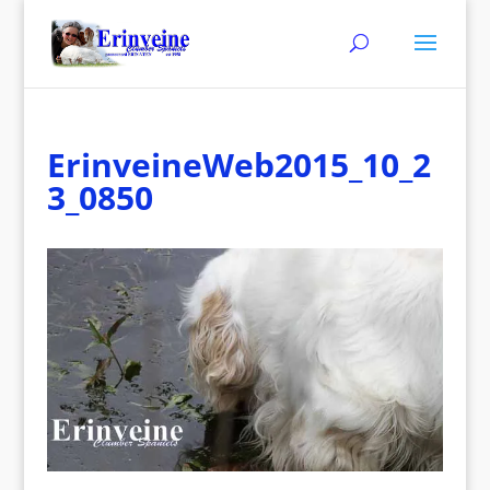
ErinveineWeb2015_10_2
3_0850