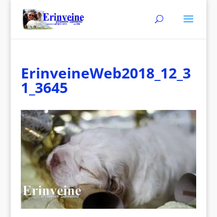
ErinveineWeb2018_12_3
1_3645